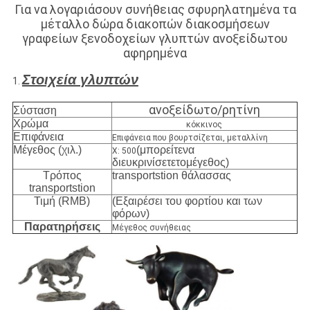
Για να λογαριάσουν συνήθειας σφυρηλατημένα τα
μέταλλο δώρα διακοπών διακοσμήσεων
γραφείων ξενοδοχείων γλυπτών ανοξείδωτου
αφηρημένα
Στοιχεία γλυπτών
1.
ανοξείδωτο/ρητίνη
Σύσταση
Χρώμα
κόκκινος
Επιφάνεια
Επιφάνεια που βουρτσίζεται, μεταλλίνη
Μέγεθος (χιλ.)
(μπορείτενα
Χ: 500
διευκρινίσετετομέγεθος)
Τρόπος
transportstion θάλασσας
transportstion
Τιμή (RMB)
(Εξαιρέσει του φορτίου και των
φόρων)
Παρατηρήσεις
Μέγεθος συνήθειας