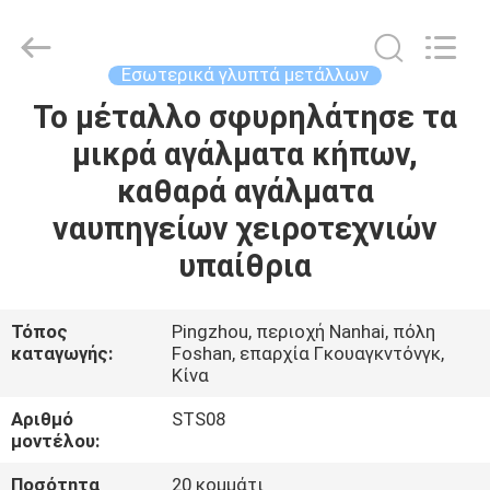
and
Crafts
Co.,
Ltd..
All
Εσωτερικά γλυπτά μετάλλων
Rights
Reserved.
Το μέταλλο σφυρηλάτησε τα
ΣΠΊΤΙ
Developed
by
ECER
μικρά αγάλματα κήπων,
ΠΡΟΪΌΝΤΑ
καθαρά αγάλματα
ναυπηγείων χειροτεχνιών
ΒΊΝΤΕΟ
υπαίθρια
ΣΧΕΤΙΚΆ
Τόπος
Pingzhou, περιοχή Nanhai, πόλη
καταγωγής:
Foshan, επαρχία Γκουαγκντόνγκ,
ΜΕ
Κίνα
ΕΜΆΣ
Αριθμό
STS08
μοντέλου:
ΕΠΙΣΚΕΨΉ
Ποσότητα
20 κομμάτι