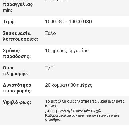
ΕΡΓΟΣΤΑΣΊΟΥ
παραγγελίας
min:
ΈΛΕΓΧΟΣ
Τιμή:
1000USD - 10000 USD
ΠΟΙΌΤΗΤΑΣ
Συσκευασία
Ξύλο
λεπτομέρειες:
ΕΠΙΚΟΙΝΩΝΉΣΤΕ
Χρόνος
10 ημέρες εργασίας
παράδοσης:
ΜΑΖΊ
Όροι
T/T
ΜΑΣ
πληρωμής:
Δυνατότητα
20 κομμάτι 30 ημέρες
ΕΙΔΉΣΕΙΣ
προσφοράς:
Υψηλό φως:
Το μέταλλο σφυρηλάτησε τα μικρά αγάλματα
ΥΠΟΘΈΣΕΙΣ
κήπων
,
,
4000 μικρά αγάλματα κήπων χιλ.
Καθαρά αγάλματα ναυπηγείων χειροτεχνιών
υπαίθρια
ΖΗΤΉΣΤΕ