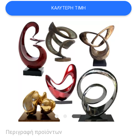
ΜΙΑ
ΚΑΛΎΤΕΡΗ ΤΙΜΉ
ΠΡΟΣΦΟΡΆ
SITEMAP
PRIVACY
POLICY
Περιγραφή προϊόντων