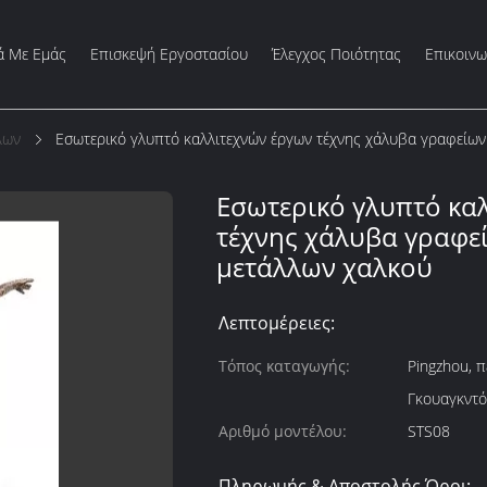
ά Με Εμάς
Επισκεψή Εργοστασίου
Έλεγχος Ποιότητας
Επικοιν
λων
Εσωτερικό γλυπτό καλλιτεχνών έργων τέχνης χάλυβα γραφείω
Εσωτερικό γλυπτό κα
τέχνης χάλυβα γραφε
μετάλλων χαλκού
Λεπτομέρειες:
Τόπος καταγωγής:
Pingzhou, π
Γκουαγκντό
Αριθμό μοντέλου:
STS08
Πληρωμής & Αποστολής Όροι: