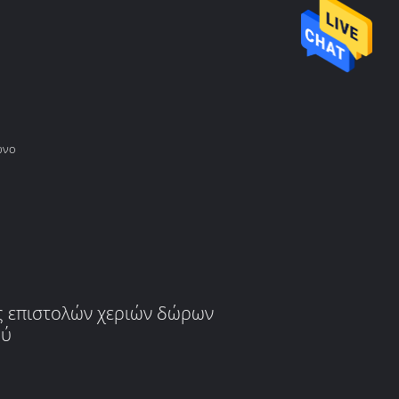
ωνο
ες επιστολών χεριών δώρων
ού