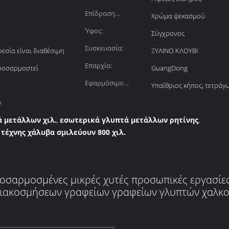
Επίδραση
Χρώμα ψεκασμού
επιφάνειας:
Ύφος:
Σύγχρονος
Συσκευασία:
σία είναι διαθέσιμη
ΞΥΛΙΝΟ ΚΛΟΥΒΙ
Επαρχία:
προσαρμοστεί
GuangDong
Εφαρμόσιμο
Υπαίθριος κήπος, τετράγ
διάστημα:
ν
ά μετάλλων χιλ.
εσωτερικά γλυπτά μετάλλων ρητίνης
,
,
 τέχνης χάλυβα σμιλεύουν 800 χιλ.
ροσαρμοσμένες μικρές χυτές προσωπικές εργασί
ιακοσμήσεων γραφείων γραφείων γλυπτών χαλκ