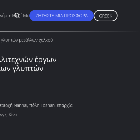
ωνήστε Μαζί Μας
ΖΗΤΉΣΤΕ ΜΙΑ ΠΡΟΣΦΟΡΆ
GREEK
ν γλυπτών μετάλλων χαλκού
λλιτεχνών έργων
ίων γλυπτών
εριοχή Nanhai, πόλη Foshan, επαρχία
νγκ, Κίνα