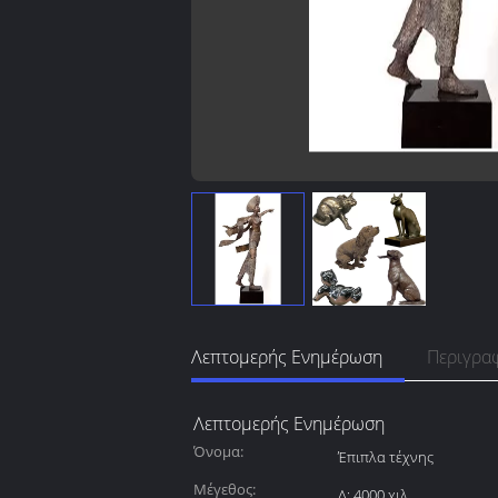
Λεπτομερής Ενημέρωση
Περιγρα
Λεπτομερής Ενημέρωση
Όνομα:
Έπιπλα τέχνης
Μέγεθος:
Λ: 4000 χιλ.