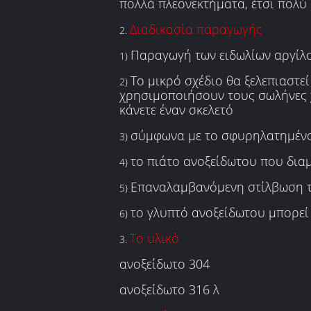
πολλά πλεονεκτήματα, έτσι πολύ 
Διαδικασία παραγωγής
2.
Παραγωγή των ειδωλίων αργίλου
1)
Το μικρό σχέδιο θα ξελεπιαστεί
2)
χρησιμοποιήσουν τους σωλήνες
κάνετε έναν σκελετό
σύμφωνα με το σφυρηλατημένο
3)
το πιάτο ανοξείδωτου που δια
4)
Επαναλαμβανόμενη στίλβωση 
5)
το γλυπτό ανοξείδωτου μπορεί 
6)
Το υλικό
3.
ανοξείδωτο 304
ανοξείδωτο 316 λ