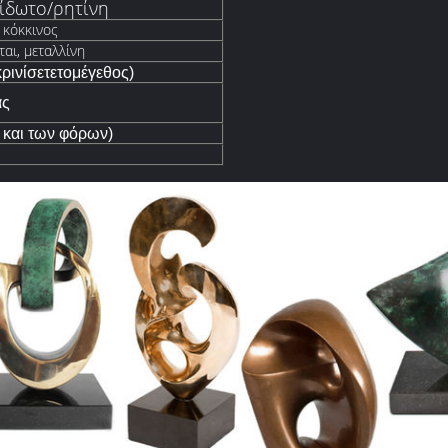
ίδωτο/ρητίνη
κόκκινος
αι, μεταλλίνη
κρινίσετετομέγεθος)
ας
υ και των φόρων)