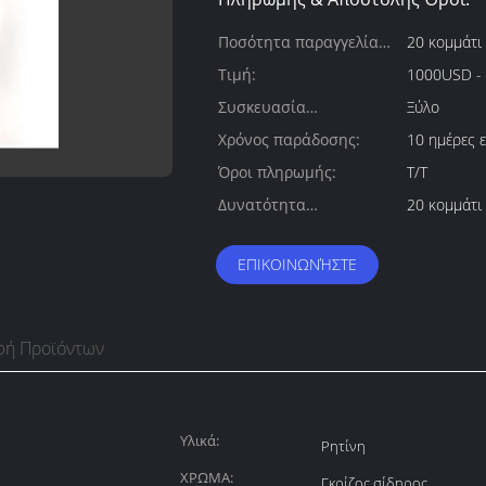
Ποσότητα παραγγελίας
20 κομμάτι
min:
Τιμή:
1000USD -
Συσκευασία
Ξύλο
λεπτομέρειες:
Χρόνος παράδοσης:
10 ημέρες 
Όροι πληρωμής:
T/T
Δυνατότητα
20 κομμάτι
προσφοράς:
ΕΠΙΚΟΙΝΩΝΉΣΤΕ
φή Προϊόντων
Υλικά:
Ρητίνη
ΧΡΩΜΑ:
Γκρίζος σίδηρος