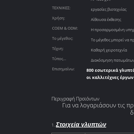
ΤΕΧΝΙΚΕΣ:
εργασίες βιοτεχνίας
Χρήση:
Αίθουσα έκθεσης
COEM & ODM:
Η προσαρμοσμένη υπηρε
Το μέγεθος:
Το μέγεθος μπορεί να 
Τέχνη:
Καθαρή χειροτεχνία
Τύπος
Διακόσμηση πατωμάτω
διακοσμήσεων:
Επισημαίνω:
800 εσωτερικά γλυπτ
οι καλλιτέχνες έργων
Περιγραφή Προϊόντων
Για να λογαριάσουν τις π
δ
Στοιχεία γλυπτών
1.