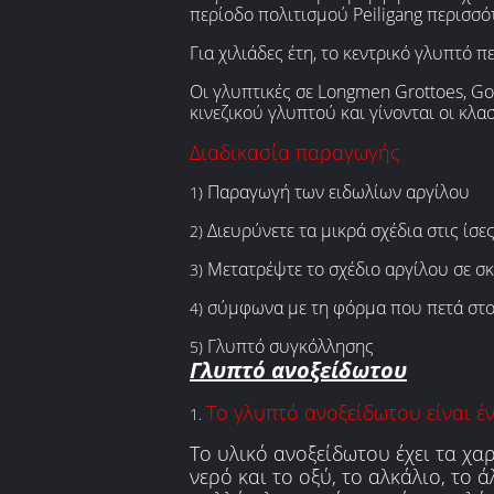
περίοδο πολιτισμού Peiligang περισσό
Για χιλιάδες έτη, το κεντρικό γλυπτό 
Οι γλυπτικές σε Longmen Grottoes, Go
κινεζικού γλυπτού και γίνονται οι κλα
Διαδικασία παραγωγής
Παραγωγή των ειδωλίων αργίλου
1)
Διευρύνετε τα μικρά σχέδια στις ίσε
2)
Μετατρέψτε το σχέδιο αργίλου σε σ
3)
σύμφωνα με τη φόρμα που πετά στ
4)
Γλυπτό συγκόλλησης
5)
Γλυπτό ανοξείδωτου
Το γλυπτό ανοξείδωτου είναι έ
1.
Το υλικό ανοξείδωτου έχει τα χα
νερό και το οξύ, το αλκάλιο, το