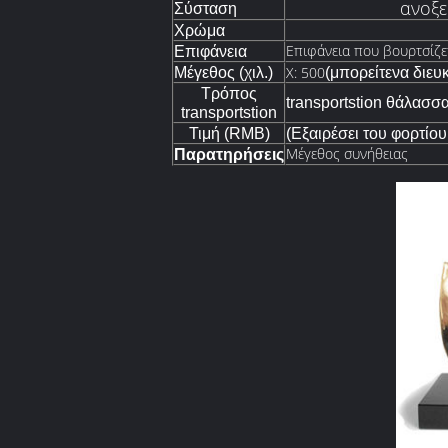
ανοξε
Σύσταση
Χρώμα
Επιφάνεια που βουρτσίζετ
Επιφάνεια
Χ: 500
Μέγεθος (χιλ.)
(μπορείτενα διευ
Τρόπος
transportstion θάλασσ
transportstion
Τιμή (RMB)
(Εξαιρέσει του φορτίο
Μέγεθος συνήθειας
Παρατηρήσεις