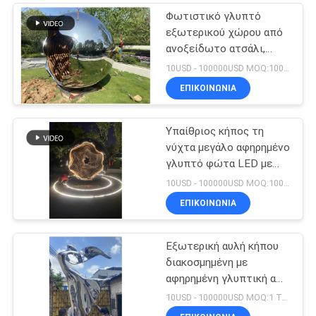
Φωτιστικό γλυπτό
εξωτερικού χώρου από
ανοξείδωτο ατσάλι,
ενσωματωμένο σε φώτα
10USD - 100000USD MOQ:100 τεμάχιο
LED με εναλλαγές
ΕΠΙΚΟΙΝΩΝΊΑ
φωτός
Υπαίθριος κήπος τη
νύχτα μεγάλο αφηρημένο
γλυπτό φώτα LED με
αλλαγές κυμάτων
10USD - 100000USD MOQ:100 τεμάχιο
φωτός ευπρόσδεκτο
ΕΠΙΚΟΙΝΩΝΊΑ
προσαρμοσμένο γλυπτό
Εξωτερική αυλή κήπου
διακοσμημένη με
αφηρημένη γλυπτική από
ανοξείδωτο χάλυβα που
10USD - 100000USD MOQ:1 Τεμάχιο
χορεύει κορίτσι