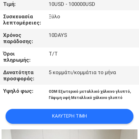
ΕΡΓΟΣΤΑΣΊΟΥ
Τιμή:
10USD - 100000USD
Συσκευασία
Ξύλο
ΈΛΕΓΧΟΣ
λεπτομέρειες:
ΠΟΙΌΤΗΤΑΣ
Χρόνος
10DAYS
παράδοσης:
ΕΠΙΚΟΙΝΩΝΉΣΤΕ
Όροι
Τ/Τ
πληρωμής:
ΜΑΖΊ
Δυνατότητα
5 κομμάτι/κομμάτια το μήνα
ΜΑΣ
προσφοράς:
Υψηλό φως:
,
ODM Εξωτερικό μεταλλικό χάλκινο γλυπτό
ΕΙΔΉΣΕΙΣ
Γάψιμη υφή Μεταλλικό χάλκινο γλυπτό
ΥΠΟΘΈΣΕΙΣ
ΚΑΛΎΤΕΡΗ ΤΙΜΉ
ΖΗΤΉΣΤΕ