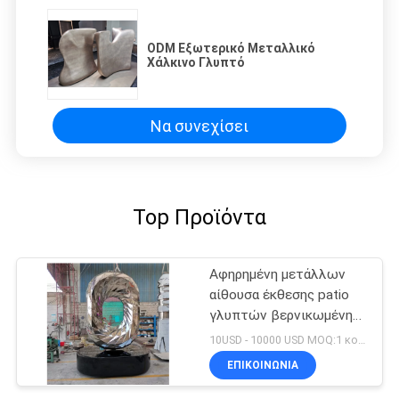
ODM Εξωτερικό Μεταλλικό
Χάλκινο Γλυπτό
Να συνεχίσει
Top Προϊόντα
Αφηρημένη μετάλλων
αίθουσα έκθεσης patio
γλυπτών βερνικωμένη
διαμάντι που
10USD - 10000 USD MOQ:1 κομμάτι
διακοσμείται με τις
ΕΠΙΚΟΙΝΩΝΊΑ
τέχνες ανοξείδωτου