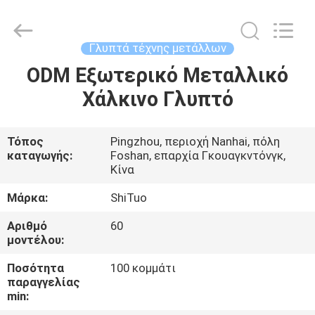
and
Crafts
Co.,
Ltd..
All
Γλυπτά τέχνης μετάλλων
Rights
Reserved.
ODM Εξωτερικό Μεταλλικό
ΣΠΊΤΙ
Developed
by
ECER
Χάλκινο Γλυπτό
ΠΡΟΪΌΝΤΑ
Τόπος
Pingzhou, περιοχή Nanhai, πόλη
καταγωγής:
Foshan, επαρχία Γκουαγκντόνγκ,
ΒΊΝΤΕΟ
Κίνα
Μάρκα:
ShiTuo
ΣΧΕΤΙΚΆ
Αριθμό
60
ΜΕ
μοντέλου:
ΕΜΆΣ
Ποσότητα
100 κομμάτι
παραγγελίας
min:
ΕΠΙΣΚΕΨΉ