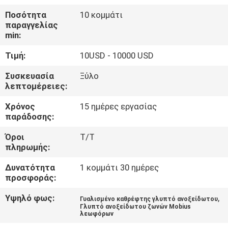
ΕΡΓΟΣΤΑΣΊΟΥ
Ποσότητα
10 κομμάτι
παραγγελίας
min:
ΈΛΕΓΧΟΣ
ΠΟΙΌΤΗΤΑΣ
Τιμή:
10USD - 10000 USD
Συσκευασία
Ξύλο
λεπτομέρειες:
ΕΠΙΚΟΙΝΩΝΉΣΤΕ
ΜΑΖΊ
Χρόνος
15 ημέρες εργασίας
παράδοσης:
ΜΑΣ
Όροι
T/T
πληρωμής:
ΕΙΔΉΣΕΙΣ
Δυνατότητα
1 κομμάτι 30 ημέρες
προσφοράς:
ΥΠΟΘΈΣΕΙΣ
Υψηλό φως:
,
Γυαλισμένο καθρέφτης γλυπτό ανοξείδωτου
Γλυπτό ανοξείδωτου ζωνών Mobius
λεωφόρων
ΖΗΤΉΣΤΕ