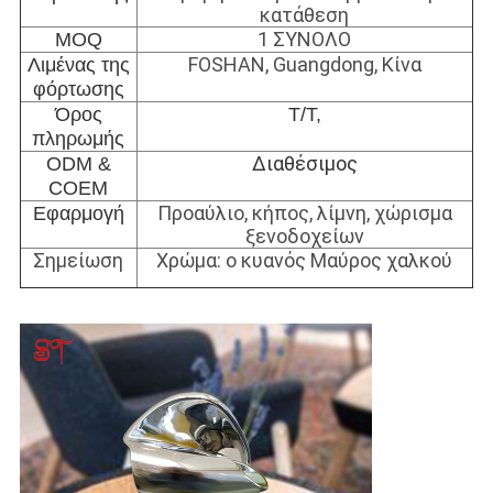
κατάθεση
1 ΣΥΝΟΛΟ
MOQ
FOSHAN, Guangdong, Κίνα
Λιμένας της
φόρτωσης
Όρος
T/T,
πληρωμής
Διαθέσιμος
ODM &
COEM
Προαύλιο, κήπος, λίμνη, χώρισμα
Εφαρμογή
ξενοδοχείων
Σημείωση
Χρώμα: ο κυανός Μαύρος χαλκού