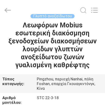
Arts
and
Crafts
Co.,
Ltd..
Γλυπτό ανοξείδωτου
All
Rights
Reserved.
Λεωφόρων Mobius
ΣΠΊΤΙ
Developed
by
εσωτερική διακόσμηση
ECER
ΠΡΟΪΌΝΤΑ
ξενοδοχείων διακοσμήσεων
λουρίδων γλυπτών
ΒΊΝΤΕΟ
ανοξείδωτου ζωνών
γυαλισμένη καθρέφτης
ΣΧΕΤΙΚΆ
ΜΕ
Τόπος
Pingzhou, περιοχή Nanhai, πόλη
καταγωγής:
Foshan, επαρχία Γκουαγκντόνγκ,
ΕΜΆΣ
Κίνα
Αριθμό
STC 22-3-18
ΕΠΙΣΚΕΨΉ
μοντέλου: