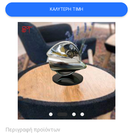
ΜΙΑ
ΚΑΛΎΤΕΡΗ ΤΙΜΉ
ΠΡΟΣΦΟΡΆ
SITEMAP
PRIVACY
POLICY
Περιγραφή προϊόντων