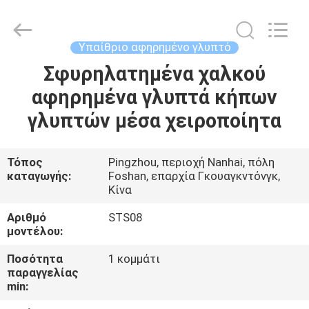
and
Crafts
Co.,
Ltd..
All
Υπαίθριο αφηρημένο γλυπτό
Rights
Reserved.
Σφυρηλατημένα χαλκού
ΣΠΊΤΙ
Developed
by
ECER
αφηρημένα γλυπτά κήπων
ΠΡΟΪΌΝΤΑ
γλυπτών μέσα χειροποίητα
ΒΊΝΤΕΟ
Τόπος
Pingzhou, περιοχή Nanhai, πόλη
καταγωγής:
Foshan, επαρχία Γκουαγκντόνγκ,
Κίνα
ΣΧΕΤΙΚΆ
Αριθμό
STS08
ΜΕ
μοντέλου:
ΕΜΆΣ
Ποσότητα
1 κομμάτι
παραγγελίας
min:
ΕΠΙΣΚΕΨΉ