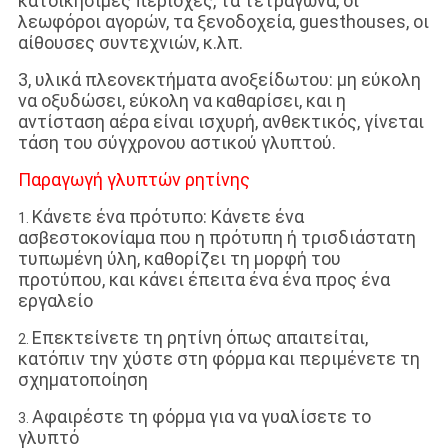
κατοικήσιμες περιοχές, τα τετράγωνα, οι
λεωφόροι αγορών, τα ξενοδοχεία, guesthouses, οι
αίθουσες συντεχνιών, κ.λπ.
3, υλικά πλεονεκτήματα ανοξείδωτου: μη εύκολη
να οξυδώσει, εύκολη να καθαρίσει, και η
αντίσταση αέρα είναι ισχυρή, ανθεκτικός, γίνεται
τάση του σύγχρονου αστικού γλυπτού.
Παραγωγή γλυπτών ρητίνης
Κάνετε ένα πρότυπο: Κάνετε ένα
1.
ασβεστοκονίαμα που η πρότυπη ή τρισδιάστατη
τυπωμένη ύλη, καθορίζει τη μορφή του
προτύπου, και κάνει έπειτα ένα ένα προς ένα
εργαλείο
Επεκτείνετε τη ρητίνη όπως απαιτείται,
2.
κατόπιν την χύστε στη φόρμα και περιμένετε τη
σχηματοποίηση
Αφαιρέστε τη φόρμα για να γυαλίσετε το
3.
γλυπτό