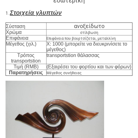
εσωτερική
Στοιχεία γλυπτών
1.
ανοξείδωτο
Σύσταση
Χρώμα
στίλβωση
Επιφάνεια
Επιφάνεια που βουρτσίζεται, μεταλλίνη
Μέγεθος (χιλ.)
Χ: 1000 (μπορείτε να διευκρινίσετε το
μέγεθος)
Τρόπος
transportstion θάλασσας
transportstion
Τιμή (RMB)
(Εξαιρέσει του φορτίου και των φόρων)
Παρατηρήσεις
Μέγεθος συνήθειας