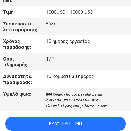
min:
ΕΡΓΟΣΤΑΣΊΟΥ
Τιμή:
1000USD - 10000 USD
ΈΛΕΓΧΟΣ
Συσκευασία
Ξύλο
λεπτομέρειες:
ΠΟΙΌΤΗΤΑΣ
Χρόνος
10 ημέρες εργασίας
παράδοσης:
ΕΠΙΚΟΙΝΩΝΉΣΤΕ
Όροι
T/T
ΜΑΖΊ
πληρωμής:
ΜΑΣ
Δυνατότητα
10 κομμάτι 30 ημέρες
προσφοράς:
ΕΙΔΉΣΕΙΣ
Υψηλό φως:
,
800 ζωικά γλυπτά μετάλλων χιλ.
,
Ζωικά γλυπτά μετάλλων ODM
Γλυπτά τέχνης ανοξείδωτου cOem
ΥΠΟΘΈΣΕΙΣ
ΚΑΛΎΤΕΡΗ ΤΙΜΉ
ΖΗΤΉΣΤΕ