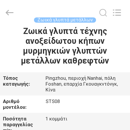
Arts
and
Crafts
Co.,
Ltd..
Ζωικά γλυπτά μετάλλων
All
Rights
Reserved.
Ζωικά γλυπτά τέχνης
ΣΠΊΤΙ
Developed
by
ανοξείδωτου κήπων
ECER
ΠΡΟΪΌΝΤΑ
μυρμηγκιών γλυπτών
μετάλλων καθρεφτών
ΒΊΝΤΕΟ
Τόπος
Pingzhou, περιοχή Nanhai, πόλη
καταγωγής:
Foshan, επαρχία Γκουαγκντόνγκ,
ΣΧΕΤΙΚΆ
Κίνα
ΜΕ
Αριθμό
STS08
ΕΜΆΣ
μοντέλου:
Ποσότητα
1 κομμάτι
ΕΠΙΣΚΕΨΉ
παραγγελίας