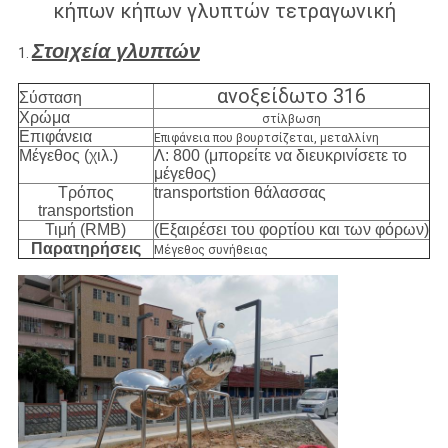
κήπων κήπων γλυπτών τετραγωνική
Στοιχεία γλυπτών
1.
ανοξείδωτο 316
Σύσταση
Χρώμα
στίλβωση
Επιφάνεια
Επιφάνεια που βουρτσίζεται, μεταλλίνη
Μέγεθος (χιλ.)
Λ: 800 (μπορείτε να διευκρινίσετε το
μέγεθος)
Τρόπος
transportstion θάλασσας
transportstion
Τιμή (RMB)
(Εξαιρέσει του φορτίου και των φόρων)
Παρατηρήσεις
Μέγεθος συνήθειας