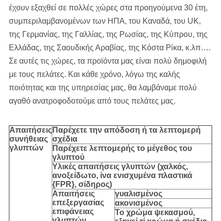
έχουν εξαχθεί σε πολλές χώρες στα προηγούμενα 30 έτη,
συμπεριλαμβανομένων των ΗΠΑ, του Καναδά, του UK,
της Γερμανίας, της Γαλλίας, της Ρωσίας, της Κύπρου, της
Ελλάδας, της Σαουδικής Αραβίας, της Κόστα Ρίκα, κ.λπ….
Σε αυτές τις χώρες, τα προϊόντα μας είναι πολύ δημοφιλή
με τους πελάτες. Και κάθε χρόνο, λόγω της καλής
ποιότητας και της υπηρεσίας μας, θα λαμβάναμε πολύ
αγαθό ανατροφοδοτούμε από τους πελάτες μας.
Απαιτήσεις
Παρέχετε την απόδοση ή τα λεπτομερή
συνήθειας
σχέδια
γλυπτών
Παρέχετε λεπτομερής το μέγεθος του
γλυπτού
Υλικές απαιτήσεις γλυπτών (χαλκός,
ανοξείδωτο,
ίνα ενισχυμένα πλαστικά
{FPR}, σίδηρος
)
Απαιτήσεις
γυαλισμένος
επεξεργασίας
ακονισμένος
επιφάνειας
Το χρώμα ψεκασμού,
γλυπτών