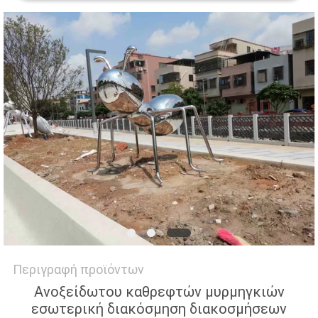
ΜΙΑ
ΠΡΟΣΦΟΡΆ
SITEMAP
PRIVACY
POLICY
Περιγραφή προϊόντων
Ανοξείδωτου καθρεφτών μυρμηγκιών
εσωτερική διακόσμηση διακοσμήσεων