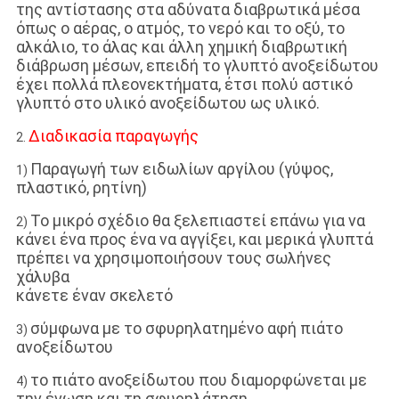
της αντίστασης στα αδύνατα διαβρωτικά μέσα
όπως ο αέρας, ο ατμός, το νερό και το οξύ, το
αλκάλιο, το άλας και άλλη χημική διαβρωτική
διάβρωση μέσων, επειδή το γλυπτό ανοξείδωτου
έχει πολλά πλεονεκτήματα, έτσι πολύ αστικό
γλυπτό στο υλικό ανοξείδωτου ως υλικό.
Διαδικασία παραγωγής
2.
Παραγωγή των ειδωλίων αργίλου (γύψος,
1)
πλαστικό, ρητίνη)
Το μικρό σχέδιο θα ξελεπιαστεί επάνω για να
2)
κάνει ένα προς ένα να αγγίξει, και μερικά γλυπτά
πρέπει να χρησιμοποιήσουν τους σωλήνες
χάλυβα
κάνετε έναν σκελετό
σύμφωνα με το σφυρηλατημένο αφή πιάτο
3)
ανοξείδωτου
το πιάτο ανοξείδωτου που διαμορφώνεται με
4)
την ένωση και τη σφυρηλάτηση