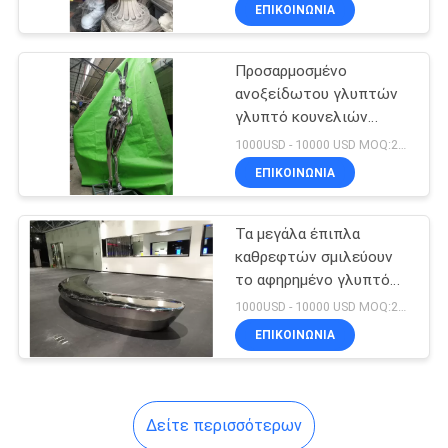
δοχείων λουλουδιών
ΕΡΓΟΣΤΑΣΊΟΥ
ΕΠΙΚΟΙΝΩΝΊΑ
μετάλλων
Προσαρμοσμένο
ΈΛΕΓΧΟΣ
ανοξείδωτου γλυπτών
ΠΟΙΌΤΗΤΑΣ
γλυπτό κουνελιών
καθρεφτών αφηρημένο
1000USD - 10000 USD MOQ:20 κομμάτι
μηχανικό μεγάλο
ΕΠΙΚΟΙΝΩΝΉΣΤΕ
ΕΠΙΚΟΙΝΩΝΊΑ
ΜΑΖΊ
Τα μεγάλα έπιπλα
ΜΑΣ
καθρεφτών σμιλεύουν
το αφηρημένο γλυπτό
ΕΙΔΉΣΕΙΣ
καναπέδων 5000 χιλ.
1000USD - 10000 USD MOQ:20 κομμάτι
ΕΠΙΚΟΙΝΩΝΊΑ
ΥΠΟΘΈΣΕΙΣ
Δείτε περισσότερων
ΖΗΤΉΣΤΕ