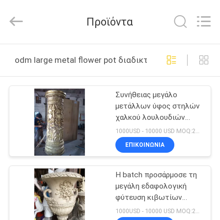
and
Crafts
Co.,
Προϊόντα
Ltd..
All
Rights
Reserved.
ΣΠΊΤΙ
Developed
by
odm large metal flower pot διαδικτυακή κατασκευή
ECER
ΠΡΟΪΌΝΤΑ
Συνήθειας μεγάλο
μετάλλων ύφος στηλών
ΒΊΝΤΕΟ
χαλκού λουλουδιών
χυτό δοχείο ευρωπαϊκό
1000USD - 10000 USD MOQ:20 κομμάτι
ακόμα
ΣΧΕΤΙΚΆ
ΕΠΙΚΟΙΝΩΝΊΑ
ΜΕ
Η batch προσάρμοσε τη
ΕΜΆΣ
μεγάλη εδαφολογική
φύτευση κιβωτίων
ΕΠΙΣΚΕΨΉ
λουλουδιών ρητίνης
1000USD - 10000 USD MOQ:20 κομμάτι